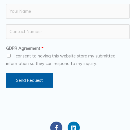
N
a
m
N
e
u
*
m
GDPR Agreement
*
b
I consent to having this website store my submitted
e
information so they can respond to my inquiry.
r
s
Send Request
F
L
a
i