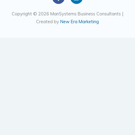
c
n
e
k
Copyright © 2026 ManSystems Business Consultants |
b
e
Created by
New Era Marketing
o
d
o
i
k
n
-
f