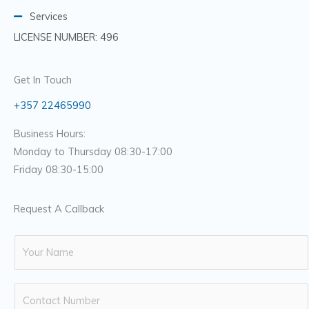
Services
LICENSE NUMBER: 496
Get In Touch
+357 22465990
Business Hours:
Monday to Thursday 08:30-17:00
Friday 08:30-15:00
Request A Callback
N
a
m
N
e