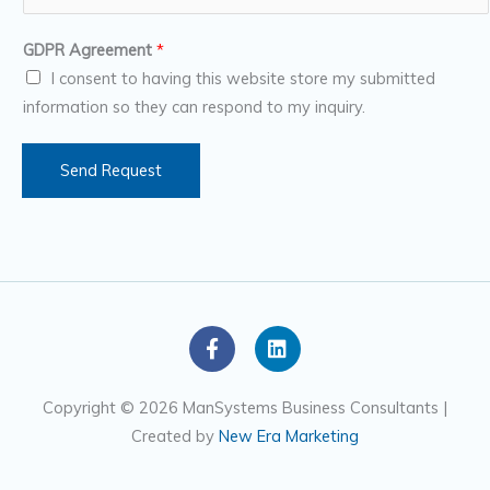
u
*
m
GDPR Agreement
*
b
I consent to having this website store my submitted
e
information so they can respond to my inquiry.
r
s
Send Request
F
L
a
i
c
n
e
k
Copyright © 2026 ManSystems Business Consultants |
b
e
Created by
New Era Marketing
o
d
o
i
k
n