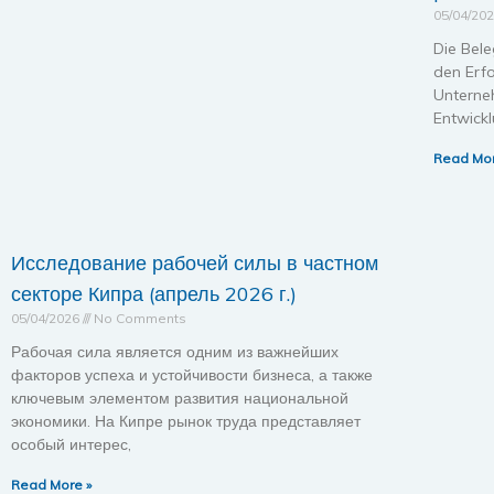
05/04/20
Die Bele
den Erfo
Unterne
Entwickl
Read Mor
Исследование рабочей силы в частном
секторе Кипра (апрель 2026 г.)
05/04/2026
No Comments
Рабочая сила является одним из важнейших
факторов успеха и устойчивости бизнеса, а также
ключевым элементом развития национальной
экономики. На Кипре рынок труда представляет
особый интерес,
Read More »