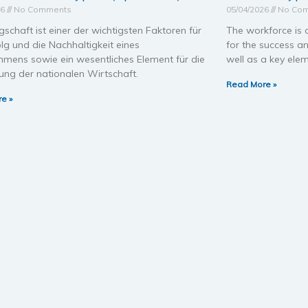
26
No Comments
05/04/2026
No Co
gschaft ist einer der wichtigsten Faktoren für
The workforce is 
lg und die Nachhaltigkeit eines
for the success an
hmens sowie ein wesentliches Element für die
well as a key elem
ung der nationalen Wirtschaft.
Read More »
e »