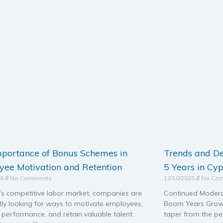
mportance of Bonus Schemes in
Trends and D
ee Motivation and Retention
5 Years in Cy
26
No Comments
12/10/2025
No Co
’s competitive labor market, companies are
Continued Modera
tly looking for ways to motivate employees,
Boom Years Growth 
performance, and retain valuable talent.
taper from the pe