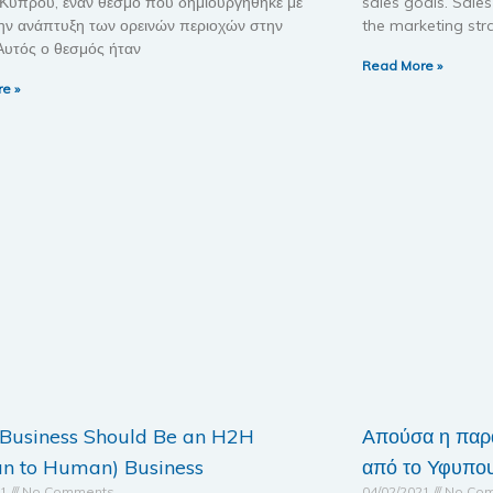
 Κύπρου, έναν θεσμό που δημιουργήθηκε με
sales goals. Sale
ην ανάπτυξη των ορεινών περιοχών στην
the marketing str
Αυτός ο θεσμός ήταν
Read More »
e »
 Business Should Be an H2H
Απούσα η παρ
n to Human) Business
από το Υφυπου
21
No Comments
04/02/2021
No Co