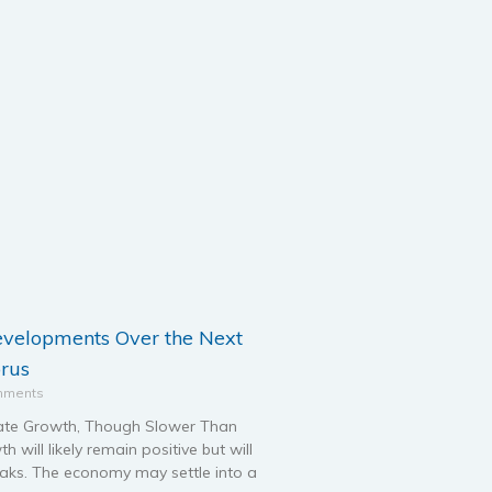
evelopments Over the Next
prus
mments
te Growth, Though Slower Than
will likely remain positive but will
aks. The economy may settle into a