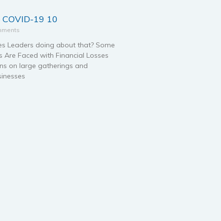
 COVID-19 10
mments
es Leaders doing about that? Some
es Are Faced with Financial Losses
ons on large gatherings and
usinesses