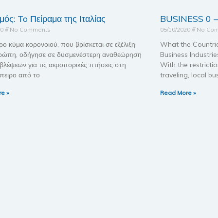
μός: To Πείραμα της Ιταλίας
BUSINESS 0 –
20
No Comments
05/10/2020
No Co
ρο κύμα κορονοιού, που βρίσκεται σε εξέλιξη
What the Countri
ρώπη, οδήγησε σε δυσμενέστερη αναθεώρηση
Business Industri
λέψεων για τις αεροπορικές πτήσεις στη
With the restricti
ήπειρο από το
traveling, local b
e »
Read More »