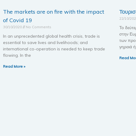
The markets are on fire with the impact
Τουρισ
22/10/20
of Covid 19
30/10/2020
No Comments
Το δεύτε
στην Ευ
In an unprecedented global health crisis, trade is
των προβ
essential to save lives and livelihoods; and
γηραιά 
international co-operation is needed to keep trade
flowing. In the
Read Mor
Read More »