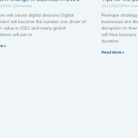
20
No Comments
03/11/2020
No Co
es will create digital divisions Digital
Reshape strategy 
ent will become the number one driver of
businesses are lik
r value in 2021 and many global
disruption to the
tions will join in
will face busines
duration
e »
Read More »