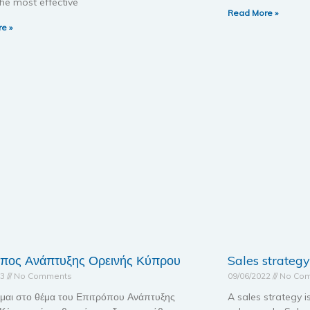
he most effective
Read More »
e »
οπος Ανάπτυξης Ορεινής Κύπρου
Sales strategy
23
No Comments
09/06/2022
No Co
μαι στο θέμα του Επιτρόπου Ανάπτυξης
A sales strategy i