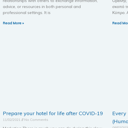
relationships with others to exchange information,
Ορεινής
advice, or resources in both personal and
σκοπό τ
professional settings. It is
Κύπρο. 
Read More »
Read Mor
Prepare your hotel for life after COVID-19
Every
11/02/2021
No Comments
(Huma
08/02/20