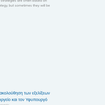
s strategies are often based on
ategy, but sometimes they will be
ακολούθηση των εξελίξεων
ργείο και τον Υφυπουργό
mments