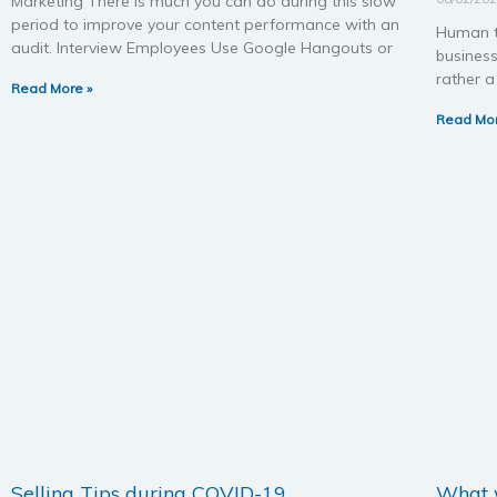
Marketing There is much you can do during this slow
period to improve your content performance with an
Human t
audit. Interview Employees Use Google Hangouts or
busines
rather 
Read More »
Read Mor
Selling Tips during COVID-19
What w