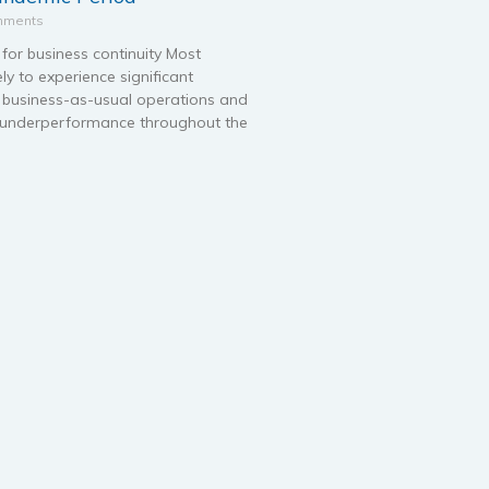
mments
for business continuity Most
ely to experience significant
ir business-as-usual operations and
s underperformance throughout the