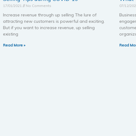
17/01/2021
No Comments
07/12/20
Increase revenue through up selling The lure of
Business
attracting new customers is powerful and exciting.
engagem
But if you want to increase revenue, up selling
custome
existing
organiza
Read More »
Read Mor