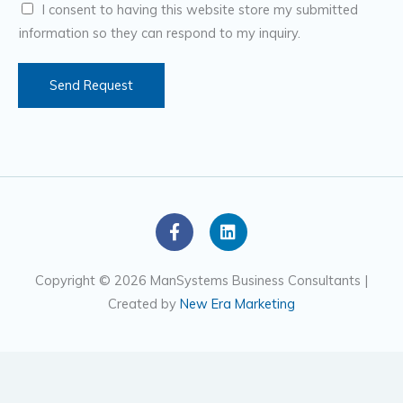
I consent to having this website store my submitted
e
information so they can respond to my inquiry.
r
s
Send Request
F
L
a
i
c
n
e
k
Copyright © 2026 ManSystems Business Consultants |
b
e
Created by
New Era Marketing
o
d
o
i
k
n
-
f