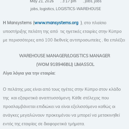
May 21, 2026
,
3:17 pm
,
Jobs
,
jobs
jobs
,
logistics
,
LOGISTICS-WAREHOUSE
Η
Mansystems
(
www
.
mansystems
.
org
)
, στο πλαίσιο
υποστήριξης πελάτη της από τις ηγετικές εταιρίες στην Κύπρο
με περισσότερες από 100 διεθνείς αντιπροσωπείες , θα επιλέξει
WAREHOUSE MANAGER/LOGISTICS MANAGER
(W
Ο
M 918946
Β
LI)
LIMASSOL
Λίγα λόγια για την εταιρία:
Ο πελάτης μας είναι από τους ηγέτες στην Κύπρο στον κλάδο
της και εξαιρετικά αναπτυσσόμενη. Κάθε στέλεχος που
προσλαμβάνεται επιδιώκει να είναι εξελισσόμενο καθώς οι
ανάγκες μεγαλώνουν προκειμένου να μπορεί να μετακινηθεί
εντός της εταιρίας σε διαφορετικά τμήματα.