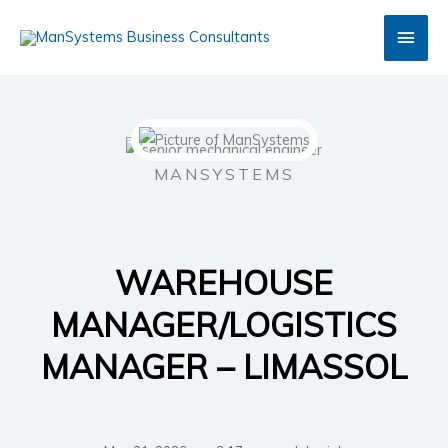
Skip
Main
to
content
Men
MANSYSTEMS
WAREHOUSE
MANAGER/LOGISTICS
MANAGER – LIMASSOL