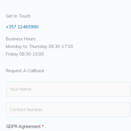
Get In Touch
+357 22465990
Business Hours:
Monday to Thursday 08:30-17:00
Friday 08:30-15:00
Request A Callback
N
a
m
N
e
u
*
m
GDPR Agreement
*
b