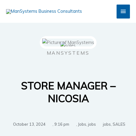
Skip
Main
to
content
Men
MANSYSTEMS
STORE MANAGER –
NICOSIA
October 13, 2024
,
9:16 pm
,
Jobs
,
jobs
jobs
,
SALES