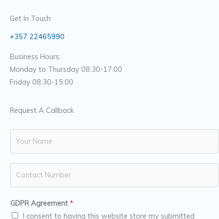
Get In Touch
+357 22465990
Business Hours:
Monday to Thursday 08:30-17:00
Friday 08:30-15:00
Request A Callback
N
a
m
N
e
u
*
m
GDPR Agreement
*
b
I consent to having this website store my submitted