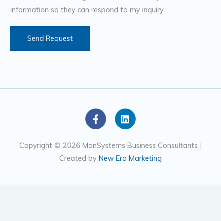
e
information so they can respond to my inquiry.
r
s
Send Request
F
L
a
i
c
n
e
k
Copyright © 2026 ManSystems Business Consultants |
b
e
Created by
New Era Marketing
o
d
o
i
k
n
-
f