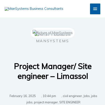
Skip
Main
to
content
Men
MANSYSTEMS
Project Manager/ Site
engineer – Limassol
February 16, 2025
,
10:44 pm
,
civil engineer
,
Jobs
,
jobs
jobs
,
project manager
,
SITE ENGINEER