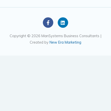
F
L
a
i
c
n
e
k
Copyright © 2026 ManSystems Business Consultants |
b
e
Created by
New Era Marketing
o
d
o
i
k
n
-
f