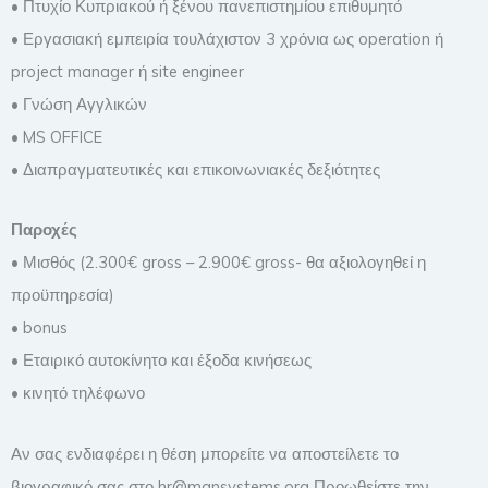
• Πτυχίο Κυπριακού ή ξένου πανεπιστημίου επιθυμητό
• Εργασιακή εμπειρία τουλάχιστον 3 χρόνια ως operation ή
project manager ή site engineer
• Γνώση Αγγλικών
• MS OFFICE
• Διαπραγματευτικές και επικοινωνιακές δεξιότητες
Παροχές
• Μισθός (2.300€ gross – 2.900€ gross- θα αξιολογηθεί η
προϋπηρεσία)
• bonus
• Εταιρικό αυτοκίνητο και έξοδα κινήσεως
• κινητό τηλέφωνο
Αν σας ενδιαφέρει η θέση μπορείτε να αποστείλετε το
βιογραφικό σας στο hr@mansystems.org Προωθείστε την