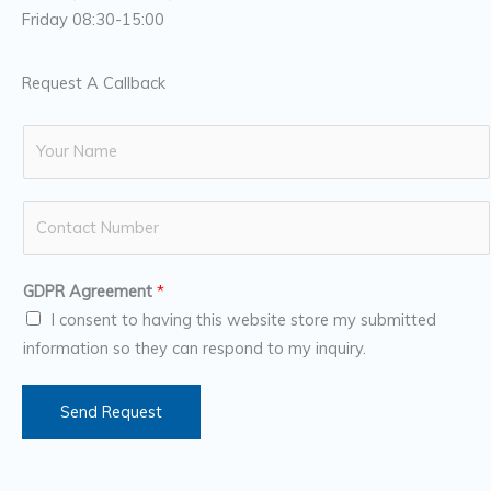
Friday 08:30-15:00
Request A Callback
N
a
m
N
e
u
*
m
GDPR Agreement
*
b
I consent to having this website store my submitted
e
information so they can respond to my inquiry.
r
s
Send Request