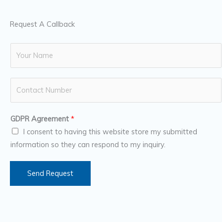
Request A Callback
N
a
m
N
e
u
*
m
GDPR Agreement
*
b
I consent to having this website store my submitted
e
information so they can respond to my inquiry.
r
s
Send Request