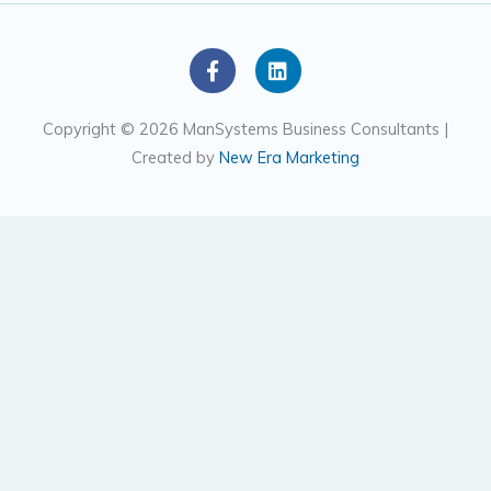
F
L
a
i
c
n
e
k
Copyright © 2026 ManSystems Business Consultants |
b
e
Created by
New Era Marketing
o
d
o
i
k
n
-
f