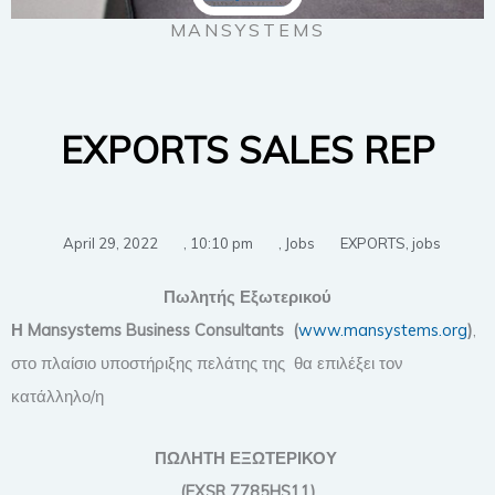
MANSYSTEMS
EXPORTS SALES REP
April 29, 2022
,
10:10 pm
,
Jobs
EXPORTS
,
jobs
Πωλητής Εξωτερικού
Η
Mansystems
Business
Consultants
(
www.mansystems.org
)
,
στο πλαίσιο υποστήριξης πελάτης της
θα επιλέξει τον
κατάλληλο/η
ΠΩΛΗΤΗ ΕΞΩΤΕΡΙΚΟΥ
(
EXSR
7785HS11)