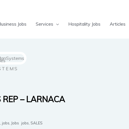
Business Jobs
Services
Hospitality Jobs
Articles
STEMS
S REP – LARNACA
,
jobs
,
Jobs
jobs
,
SALES