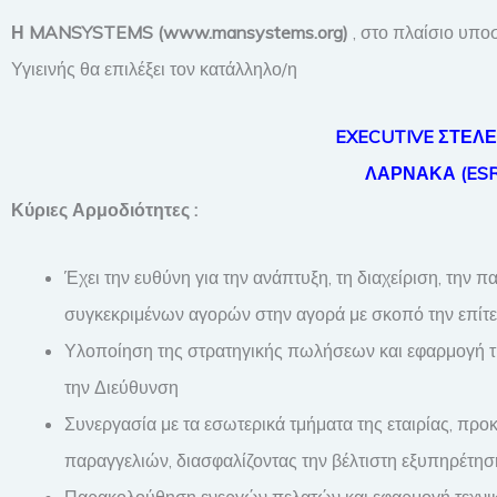
Η
MANSYSTEMS
(www.mansystems.org
)
, στο πλαίσιο υποσ
Υγιεινής θα επιλέξει τον κατάλληλο/η
EXECUTIVE
ΣΤΕΛ
ΛΑΡΝΑΚΑ
(
ES
Κύριες Αρμοδιότητες :
Έχει την ευθύνη για την ανάπτυξη, τη διαχείριση, την
συγκεκριμένων αγορών στην αγορά με σκοπό την επίτ
Υλοποίηση της στρατηγικής πωλήσεων και εφαρμογή της
την Διεύθυνση
Συνεργασία με τα εσωτερικά τμήματα της εταιρίας, προ
παραγγελιών, διασφαλίζοντας την βέλτιστη εξυπηρέτη
Παρακολούθηση ενεργών πελατών και εφαρμογή τεχνικών 