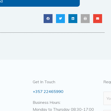
nd
Get In Touch
Req
+357 22465990
N
a
Business Hours:
m
Monday to Thursday 08:30-17:00