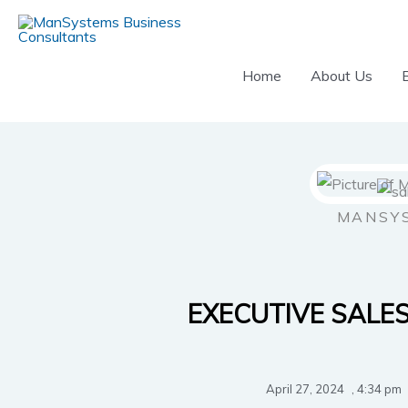
Skip
to
content
Home
About Us
MANSY
EXECUTIVE SALE
April 27, 2024
,
4:34 pm