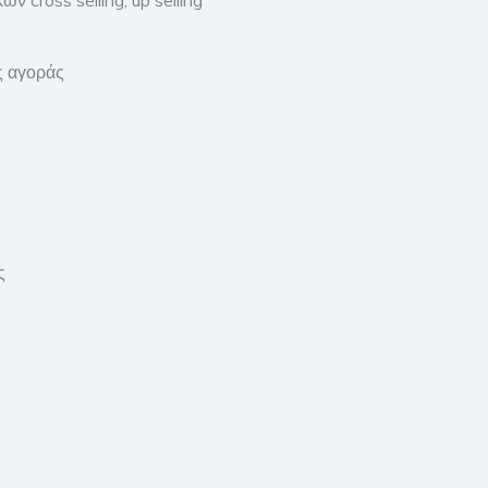
ς αγοράς
ς