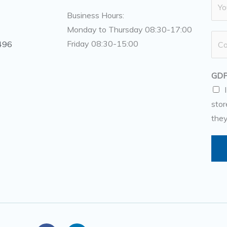
N
a
Business Hours:
m
Monday to Thursday 08:30-17:00
N
e
Friday 08:30-15:00
496
u
*
m
GDP
b
e
stor
r
they
s