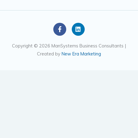
F
L
a
i
c
n
e
k
Copyright © 2026 ManSystems Business Consultants |
b
e
Created by
New Era Marketing
o
d
o
i
k
n
-
f