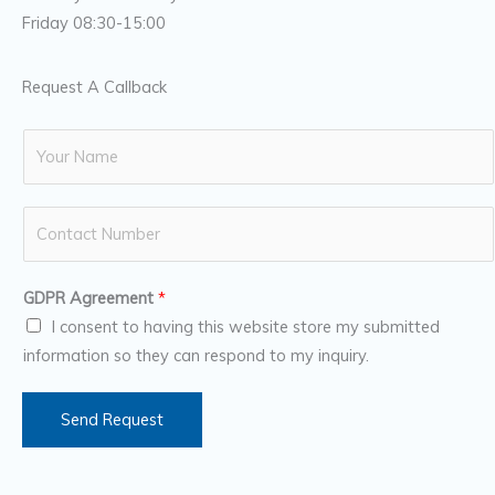
Friday 08:30-15:00
Request A Callback
N
a
m
N
e
u
*
m
GDPR Agreement
*
b
I consent to having this website store my submitted
e
information so they can respond to my inquiry.
r
s
Send Request