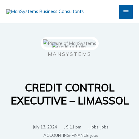
Skip
Main
to
content
Men
MANSYSTEMS
CREDIT CONTROL
EXECUTIVE – LIMASSOL
July 13, 2024
,
9:11 pm
,
Jobs
,
jobs
ACCOUNTING-FINANCE
,
jobs